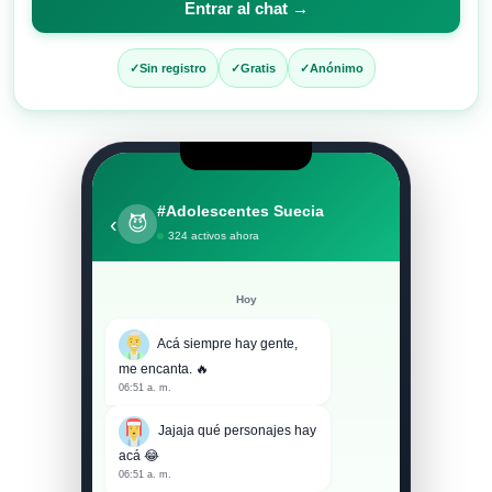
Entrar al chat →
entrar
al
Sin registro
Gratis
Anónimo
chat
#Adolescentes Suecia
‹
😈
324 activos ahora
Hoy
Acá siempre hay gente,
me encanta. 🔥
06:51 a. m.
Jajaja qué personajes hay
acá 😂
06:51 a. m.