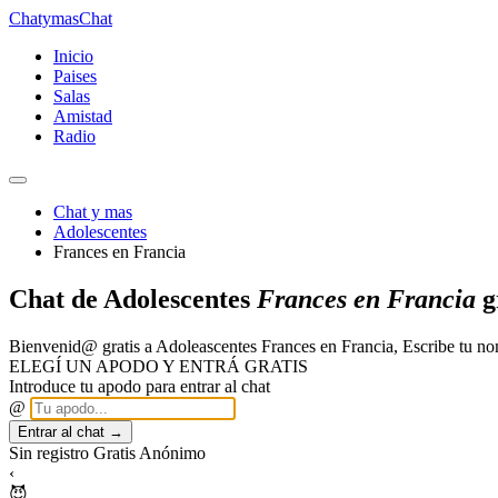
Chatymas
Chat
Inicio
Paises
Salas
Amistad
Radio
Chat y mas
Adolescentes
Frances en Francia
Chat de Adolescentes
Frances en Francia
g
Bienvenid@ gratis a Adoleascentes Frances en Francia, Escribe tu n
ELEGÍ UN APODO Y ENTRÁ GRATIS
Introduce tu apodo para entrar al chat
@
Entrar al chat →
Sin registro
Gratis
Anónimo
‹
😈